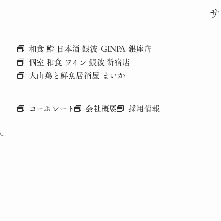
サ
和食 鮨 日本酒 銀波-GINPA-銀座店
個室 和食 ワイン 銀波 新宿店
大山鶏と鮮魚居酒屋 まいか
コーポレート
会社概要
採用情報