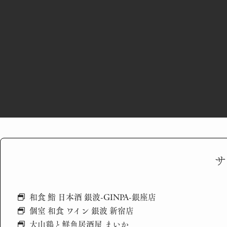
サ
和食 鮨 日本酒 銀波-GINPA-銀座店
個室 和食 ワイン 銀波 新宿店
大山鶏と鮮魚居酒屋 まいか