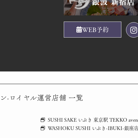
WEB予約
ン·ロイヤル運営店舗 一覧
SUSHI SAKE いぶき 東京駅 TEKKO ave
WASHOKU SUSHI いぶき-IBUKI-銀座