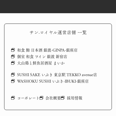
サン·ロイヤル運営店舗 一覧
和食 鮨 日本酒 銀波-GINPA-銀座店
個室 和食 ワイン 銀波 新宿店
大山鶏と鮮魚居酒屋 まいか
SUSHI SAKE いぶき 東京駅 TEKKO avenue店
WASHOKU SUSHI いぶき-IBUKI-銀座店
コーポレート
会社概要
採用情報